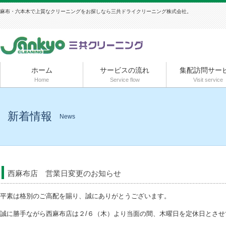
麻布・六本木で上質なクリーニングをお探しなら三共ドライクリーニング株式会社。
ホーム
サービスの流れ
集配訪問サー
Home
Service flow
Visit service
新着情報
News
西麻布店 営業日変更のお知らせ
平素は格別のご高配を賜り、誠にありがとうございます。
誠に勝手ながら西麻布店は２/６（木）より当面の間、木曜日を定休日とさせ