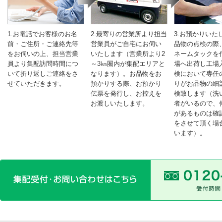
1.お電話でお客様のお名
2.最寄りの営業所より担当
3.お預かりいた
前・ご住所・ご連絡先等
営業員がご自宅にお伺い
品物の点検の際
をお伺いの上、担当営業
いたします（営業所より2
ネームタックを
員より集配訪問時間につ
～3㎞圏内が集配エリアと
場へ出荷し工場
いて折り返しご連絡をさ
なります）。お品物をお
検において専任
せていただきます。
預かりする際、お預かり
りがお品物の細
伝票を発行し、お控えを
検致します（洗
お渡しいたします。
者がいるので、
があるものは確
をさせて頂く場
います）。